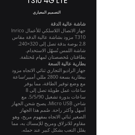
T310 4G LTE
التصميم المعياري
شاشة عالية الدقة
جهاز الاتصال اللاسلكي للأعمال Inrico
T310 مزود بشاشة عالية الدقة مقاس
2.8 بوصة بدقة تصل إلى 320×240.
شاشة اللمس تُسهّل الاستخدام.
بطاقتان مُخصصتان لمهام مُختلفة.
بطارية عالية السعة
جهاز الراديو التجاري ثنائي الاتجاه مزود
ببطارية بسعة 2800 مللي أمبير/ساعة
مع وضع توفير الطاقة، مما يوفر
ساعات عمل طويلة تصل إلى 8
ساعات بدورة تشغيل 5/5/90. مع
شاحن Micro USB، يصبح شحن الجهاز
أسهل وأكثر راحة. صُمم هذا الجهاز
الصغير ثنائي الاتجاه بمفهوم مريح، وهو
مقاوم للانزلاق ومريح للإمساك به، مما
يقلل التعب بشكل كبير عند حمله.