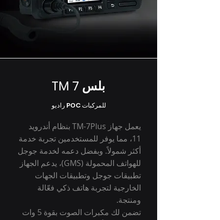
TM 7 بلس
راديو POC للمركبات
يعمل جهاز TM-7Plus بنظام أندرويد
11، مما يوفر للمستخدمين تجربة خدمة
أكثر شمولاً. وبفضل دعمه لخدمة جوجل
للهواتف المحمولة (GMS)، يدعم الجهاز
تطبيقات جوجل وتطبيقات الجهات
الخارجية لتجربة هاتف ذكي فعّالة
ومنتجة.
تضمن لك مكبرات الصوت بقوة 5 وات