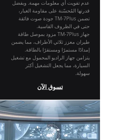
عدم تفويت أي معلومات مهمة. وبفضل
قدرتها المُحسّنة على مقاومة الغبار،
تضمن TM-7Plus جودة صوت فائقة
حتى في الظروف القاسية.
جهاز TM-7Plus مزود بموصل طاقة
طيران معزز ثلاثي الأطراف، مما يضمن
إمدادًا مستمرًا ومستقرًا بالطاقة.
يتزامن جهاز الراديو المحمول مع تشغيل
السيارة، مما يجعل التشغيل أكثر
سهولة.
تسوق الآن