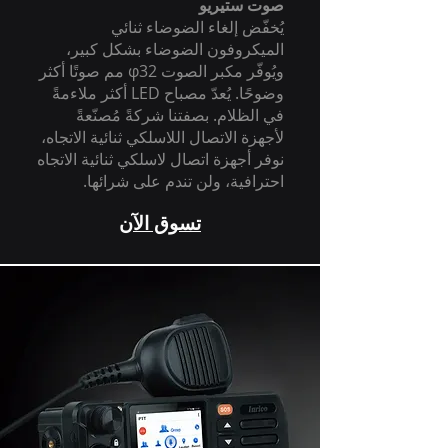
صوت ستيريو
يُخفّض إلغاء الضوضاء ثنائي
الميكروفون الضوضاء بشكل كبير،
ويُوفّر مكبر الصوت φ32 مم صوتًا أكثر
وضوحًا. يُعدّ مصباح LED أكثر ملاءمةً
في الظلام. بصفتنا شركةً مُصنّعةً
لأجهزة الاتصال اللاسلكي ثنائية الاتجاه،
نوفر أجهزة اتصال لاسلكي ثنائية الاتجاه
احترافية، ولن تندم على شرائها.
تسوق الآن