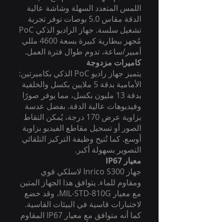
اللمس المتعدد السهلة وشاشة عالية
الدقة مقاس 5.0 بوصات توفر تجربة
تشغيل سلسة. جهاز الراديو الذكي PoC
مُجهز ببطارية كبيرة بسعة 4600 مللي
أمبير/ساعة، تدوم طوال فترة العمل.
كاميرات مزدوجة
يتميز جهاز راديو PoC الذكي بكاميرتين:
الأمامية بدقة 5 ملايين بكسل والخلفية
بدقة 13 مليون بكسل، مما يوفر صورًا
وفيديوهات عالية الدقة. بفضل عدسة
بزاوية عرض 170 درجة، يُمكن التقاط
الصور أو تسجيل مقاطع الفيديو بزاوية
أوسع. كما تُتيح وظيفة التركيز التلقائي
التصوير بسهولة أكبر.
معيار IP67
جهاز Inrico S300 لاسلكي قوي
ومقاوم للماء. يتوافق هذا الجهاز المتين
مع معيار MIL-STD-810G، وقد خضع
لاختبارات قاسية في البيئات القاسية.
كما أنه متوافق مع معيار IP67 المقاوم